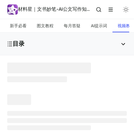
材料星｜文书妙笔-AI公文写作知识库
新手必看
图文教程
每月答疑
AI提示词
视频教
目录
日常技法实操
📹
【第4期】训练营课程
【1-3期】 AI公文写作训练营
（报社）3小时AI公文写作培训课件