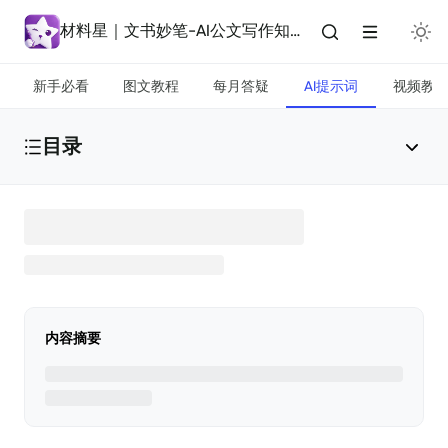
材料星｜文书妙笔-AI公文写作知识库
新手必看
图文教程
每月答疑
AI提示词
视频教
目录
必看优先看这几个
方法1: 描述自己的场景
内容摘要
官媒风格（人民日报版）润色智能体提示词
官媒风格（高站位版）润色智能体提示词